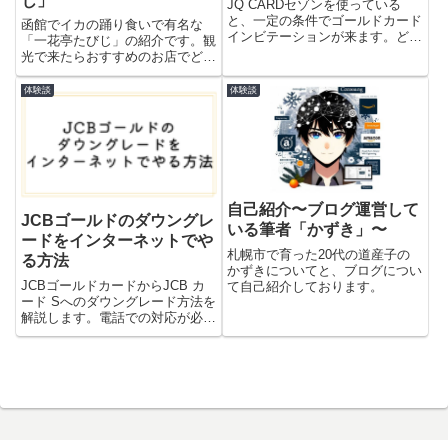
じ」
JQ CARDセゾンを使っている
と、一定の条件でゴールドカード
函館でイカの踊り食いで有名な
インビテーションが来ます。どう
「一花亭たびじ」の紹介です。観
したらインビが来やすいのか不明
光で来たらおすすめのお店でどん
だったので、いろいろな決済を試
ぶり・定食・焼き物と幅広くメニ
したことをまとめてみました。
ューがありおすすめです。
体験談
体験談
自己紹介〜ブログ運営して
JCBゴールドのダウングレ
いる筆者「かずき」〜
ードをインターネットでや
札幌市で育った20代の道産子の
る方法
かずきについてと、ブログについ
JCBゴールドカードからJCB カ
て自己紹介しております。
ード Sへのダウングレード方法を
解説します。電話での対応が必要
とされていますが、実際にはイン
ターネットで新規申し込みし、登
録情報を引き継いでダウングレー
ドが可能です。ただ個人情報の入
力は必要な新規申し込みと同じよ
うな手間がかかってしまいます。